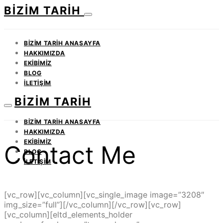
BIZIM TARIH
BIZIM TARIH ANASAYFA
HAKKIMIZDA
EKIBIMIZ
BLOG
İLETIŞIM
BIZIM TARIH
BIZIM TARIH ANASAYFA
HAKKIMIZDA
EKIBIMIZ
Contact Me
BLOG
İLETIŞIM
[vc_row][vc_column][vc_single_image image=”3208″
img_size=”full”][/vc_column][/vc_row][vc_row]
[vc_column][eltd_elements_holder