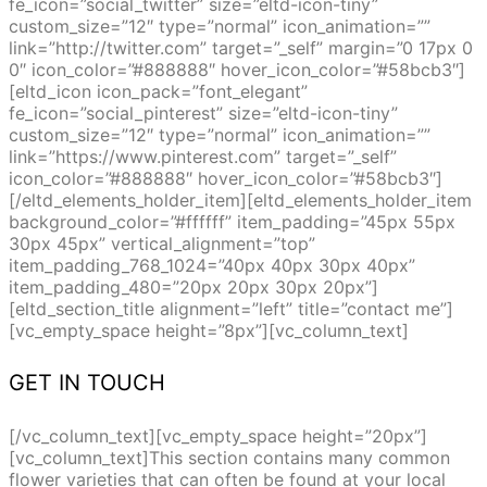
fe_icon=”social_twitter” size=”eltd-icon-tiny”
custom_size=”12″ type=”normal” icon_animation=””
link=”http://twitter.com” target=”_self” margin=”0 17px 0
0″ icon_color=”#888888″ hover_icon_color=”#58bcb3″]
[eltd_icon icon_pack=”font_elegant”
fe_icon=”social_pinterest” size=”eltd-icon-tiny”
custom_size=”12″ type=”normal” icon_animation=””
link=”https://www.pinterest.com” target=”_self”
icon_color=”#888888″ hover_icon_color=”#58bcb3″]
[/eltd_elements_holder_item][eltd_elements_holder_item
background_color=”#ffffff” item_padding=”45px 55px
30px 45px” vertical_alignment=”top”
item_padding_768_1024=”40px 40px 30px 40px”
item_padding_480=”20px 20px 30px 20px”]
[eltd_section_title alignment=”left” title=”contact me”]
[vc_empty_space height=”8px”][vc_column_text]
GET IN TOUCH
[/vc_column_text][vc_empty_space height=”20px”]
[vc_column_text]This section contains many common
flower varieties that can often be found at your local