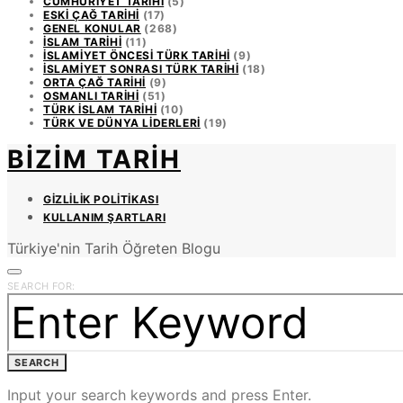
CUMHURIYET TARIHI
(5)
ESKI ÇAĞ TARIHI
(17)
GENEL KONULAR
(268)
İSLAM TARIHI
(11)
İSLAMIYET ÖNCESI TÜRK TARIHI
(9)
İSLAMIYET SONRASI TÜRK TARIHI
(18)
ORTA ÇAĞ TARIHI
(9)
OSMANLI TARIHI
(51)
TÜRK İSLAM TARIHI
(10)
TÜRK VE DÜNYA LIDERLERI
(19)
BIZIM TARIH
GIZLILIK POLITIKASI
KULLANIM ŞARTLARI
Türkiye'nin Tarih Öğreten Blogu
SEARCH FOR:
SEARCH
Input your search keywords and press Enter.