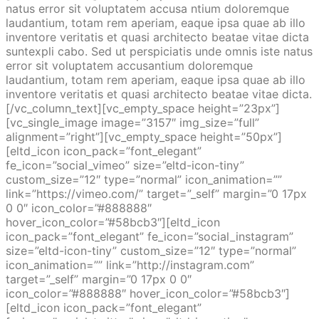
natus error sit voluptatem accusa ntium doloremque
laudantium, totam rem aperiam, eaque ipsa quae ab illo
inventore veritatis et quasi architecto beatae vitae dicta
suntexpli cabo. Sed ut perspiciatis unde omnis iste natus
error sit voluptatem accusantium doloremque
laudantium, totam rem aperiam, eaque ipsa quae ab illo
inventore veritatis et quasi architecto beatae vitae dicta.
[/vc_column_text][vc_empty_space height=”23px”]
[vc_single_image image=”3157″ img_size=”full”
alignment=”right”][vc_empty_space height=”50px”]
[eltd_icon icon_pack=”font_elegant”
fe_icon=”social_vimeo” size=”eltd-icon-tiny”
custom_size=”12″ type=”normal” icon_animation=””
link=”https://vimeo.com/” target=”_self” margin=”0 17px
0 0″ icon_color=”#888888″
hover_icon_color=”#58bcb3″][eltd_icon
icon_pack=”font_elegant” fe_icon=”social_instagram”
size=”eltd-icon-tiny” custom_size=”12″ type=”normal”
icon_animation=”” link=”http://instagram.com”
target=”_self” margin=”0 17px 0 0″
icon_color=”#888888″ hover_icon_color=”#58bcb3″]
[eltd_icon icon_pack=”font_elegant”