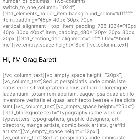
number_of_columns=”two-columns”
switch_to_one_column=”1024″]
[eltd_elements_holder_item background_color=”#ffffff”
item_padding=”45px 40px 30px 70px”
vertical_alignment=”top” item_padding_768_1024=”40px
40px 30px 40px” item_padding_480=”20px 20px 30px
20px”][eltd_section_title alignment=”left” title=”About
me”][vc_empty_space height=”8px”][vc_column_text]
HI, I’M Grag Barett
[/vc_column_text][vc_empty_space height=”20px”]
[vc_column_text]Sed ut perspiciatis unde omnis iste
natus error sit voluptatem accus antium doloremque
laudantium, totam rem aperiam, eaque ipsa quae ab illo
inventore veritatis et quasi architecto beatae vitae dicta
sunt.[/vc_column_text][vc_empty_space height=”25px”]
[eltd_blockquote text=”Typography is the work of
typesetters, typographers, graphic designers, art
directors, manga artists, comic book artists, graffiti
artists.”][vc_empty_space height=”12px”]
[vc_column_text]Sed ut perspiciatis unde omnis iste