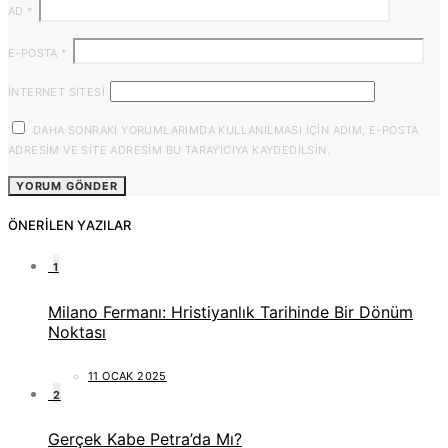
AD
*
E-POSTA
*
İNTERNET SITESI
DAHA SONRAKI YORUMLARIMDA KULLANILMASI IÇIN ADIM, E-POSTA
ADRESIM VE SITE ADRESIM BU TARAYICIYA KAYDEDILSIN.
ÖNERILEN YAZILAR
1
Milano Fermanı: Hristiyanlık Tarihinde Bir Dönüm
Noktası
11 OCAK 2025
2
Gerçek Kabe Petra’da Mı?