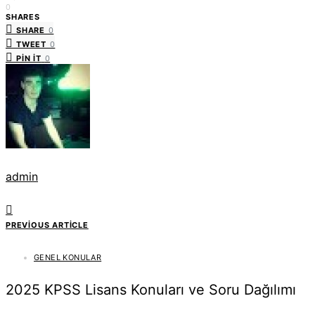
0
SHARES
SHARE
0
TWEET
0
PIN IT
0
admin
PREVIOUS ARTICLE
GENEL KONULAR
2025 KPSS Lisans Konuları ve Soru Dağılımı