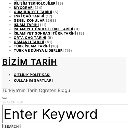
BILIŞIM TEKNOLOJILERI
(3)
BIYOGRAFI
(24)
CUMHURIYET TARIHI
(5)
ESKI ÇAĞ TARIHI
(17)
GENEL KONULAR
(268)
İSLAM TARIHI
(11)
İSLAMIYET ÖNCESI TÜRK TARIHI
(9)
İSLAMIYET SONRASI TÜRK TARIHI
(18)
ORTA ÇAĞ TARIHI
(9)
OSMANLI TARIHI
(51)
TÜRK İSLAM TARIHI
(10)
TÜRK VE DÜNYA LIDERLERI
(19)
BIZIM TARIH
GIZLILIK POLITIKASI
KULLANIM ŞARTLARI
Türkiye'nin Tarih Öğreten Blogu
SEARCH FOR:
SEARCH