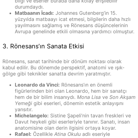
bilgi ve eserler burada daha kolay erişilebilir
durumdaydı.
Matbaanın İcadı:
Johannes Gutenberg’in 15.
yüzyılda matbaayı icat etmesi, bilgilerin daha hızlı
yayılmasını sağlamış ve Rönesans düşüncelerinin
Avrupa genelinde etkili olmasına yardımcı olmuştur.
3. Rönesans’ın Sanata Etkisi
Rönesans, sanat tarihinde bir dönüm noktası olarak
kabul edilir. Bu dönemde perspektif, anatomi ve ışık-
gölge gibi teknikler sanatta devrim yaratmıştır.
Leonardo da Vinci:
Rönesans’ın en önemli
figürlerinden biri olan Leonardo, hem bir sanatçı
hem de bir bilim insanıydı.
Mona Lisa
ve
Son Akşam
Yemeği
gibi eserleri, dönemin estetik anlayışını
yansıtır.
Michelangelo:
Sistine Şapeli’nin tavan freskleri ve
Davut heykeli gibi eserleriyle tanınır. Sanatı, insan
anatomisine olan derin ilgisini ortaya koyar.
Rafael:
Özellikle
Atina Okulu
adlı eseriyle