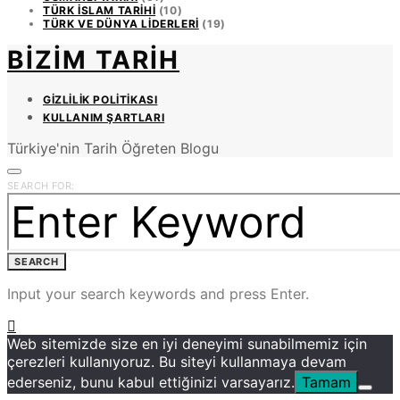
TÜRK İSLAM TARIHI
(10)
TÜRK VE DÜNYA LIDERLERI
(19)
BIZIM TARIH
GIZLILIK POLITIKASI
KULLANIM ŞARTLARI
Türkiye'nin Tarih Öğreten Blogu
SEARCH FOR:
SEARCH
Input your search keywords and press Enter.
Web sitemizde size en iyi deneyimi sunabilmemiz için
çerezleri kullanıyoruz. Bu siteyi kullanmaya devam
ederseniz, bunu kabul ettiğinizi varsayarız.
Tamam