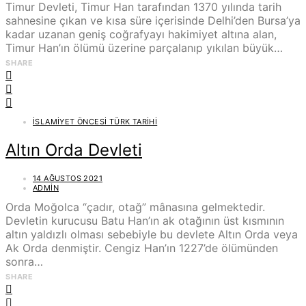
Timur Devleti, Timur Han tarafından 1370 yılında tarih
sahnesine çıkan ve kısa süre içerisinde Delhi’den Bursa’ya
kadar uzanan geniş coğrafyayı hakimiyet altına alan,
Timur Han’ın ölümü üzerine parçalanıp yıkılan büyük…
SHARE
İSLAMIYET ÖNCESI TÜRK TARIHI
Altın Orda Devleti
14 AĞUSTOS 2021
ADMIN
Orda Moğolca “çadır, otağ” mânasına gelmektedir.
Devletin kurucusu Batu Han’ın ak otağının üst kısmının
altın yaldızlı olması sebebiyle bu devlete Altın Orda veya
Ak Orda denmiştir. Cengiz Han’ın 1227’de ölümünden
sonra…
SHARE