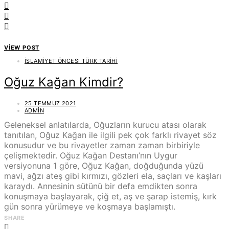
VIEW POST
İSLAMIYET ÖNCESI TÜRK TARIHI
Oğuz Kağan Kimdir?
25 TEMMUZ 2021
ADMIN
Geleneksel anlatılarda, Oğuzların kurucu atası olarak
tanıtılan, Oğuz Kağan ile ilgili pek çok farklı rivayet söz
konusudur ve bu rivayetler zaman zaman birbiriyle
çelişmektedir. Oğuz Kağan Destanı’nın Uygur
versiyonuna 1 göre, Oğuz Kağan, doğduğunda yüzü
mavi, ağzı ateş gibi kırmızı, gözleri ela, saçları ve kaşları
karaydı. Annesinin sütünü bir defa emdikten sonra
konuşmaya başlayarak, çiğ et, aş ve şarap istemiş, kırk
gün sonra yürümeye ve koşmaya başlamıştı.
SHARE