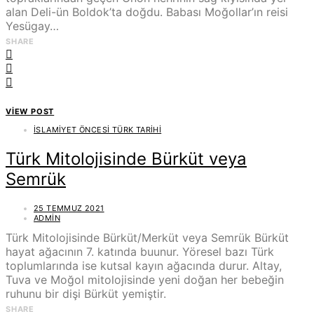
alan Deli-ün Boldok’ta doğdu. Babası Moğollar’ın reisi
Yesügay…
SHARE
VIEW POST
İSLAMIYET ÖNCESI TÜRK TARIHI
Türk Mitolojisinde Bürküt veya
Semrük
25 TEMMUZ 2021
ADMIN
Türk Mitolojisinde Bürküt/Merküt veya Semrük Bürküt
hayat ağacının 7. katında buunur. Yöresel bazı Türk
toplumlarında ise kutsal kayın ağacında durur. Altay,
Tuva ve Moğol mitolojisinde yeni doğan her bebeğin
ruhunu bir dişi Bürküt yemiştir.
SHARE