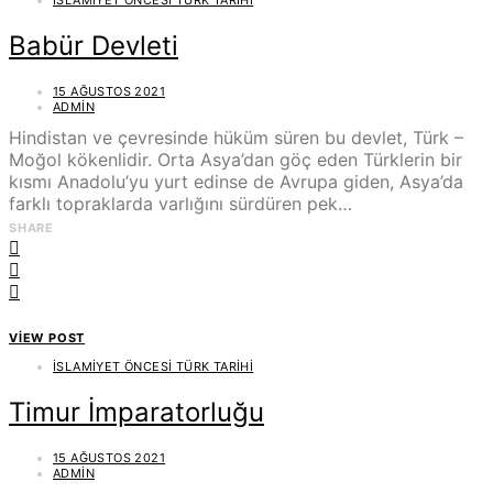
İSLAMIYET ÖNCESI TÜRK TARIHI
Babür Devleti
15 AĞUSTOS 2021
ADMIN
Hindistan ve çevresinde hüküm süren bu devlet, Türk –
Moğol kökenlidir. Orta Asya’dan göç eden Türklerin bir
kısmı Anadolu’yu yurt edinse de Avrupa giden, Asya’da
farklı topraklarda varlığını sürdüren pek…
SHARE
VIEW POST
İSLAMIYET ÖNCESI TÜRK TARIHI
Timur İmparatorluğu
15 AĞUSTOS 2021
ADMIN