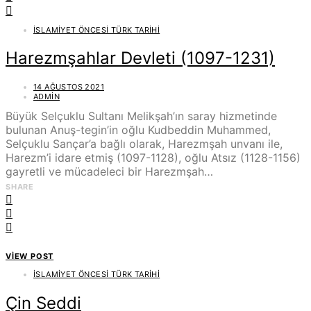
İSLAMIYET ÖNCESI TÜRK TARIHI
Harezmşahlar Devleti (1097-1231)
14 AĞUSTOS 2021
ADMIN
Büyük Selçuklu Sultanı Melikşah’ın saray hizmetinde
bulunan Anuş-tegin’in oğlu Kudbeddin Muhammed,
Selçuklu Sançar’a bağlı olarak, Harezmşah unvanı ile,
Harezm’i idare etmiş (1097-1128), oğlu Atsız (1128-1156)
gayretli ve mücadeleci bir Harezmşah…
SHARE
VIEW POST
İSLAMIYET ÖNCESI TÜRK TARIHI
Çin Seddi