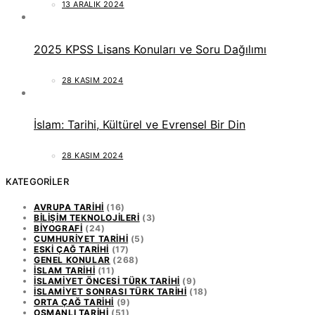
13 ARALIK 2024
2025 KPSS Lisans Konuları ve Soru Dağılımı
28 KASIM 2024
İslam: Tarihi, Kültürel ve Evrensel Bir Din
28 KASIM 2024
KATEGORILER
AVRUPA TARIHI
(16)
BILIŞIM TEKNOLOJILERI
(3)
BIYOGRAFI
(24)
CUMHURIYET TARIHI
(5)
ESKI ÇAĞ TARIHI
(17)
GENEL KONULAR
(268)
İSLAM TARIHI
(11)
İSLAMIYET ÖNCESI TÜRK TARIHI
(9)
İSLAMIYET SONRASI TÜRK TARIHI
(18)
ORTA ÇAĞ TARIHI
(9)
OSMANLI TARIHI
(51)