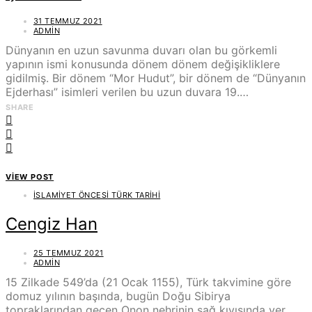
31 TEMMUZ 2021
ADMIN
Dünyanın en uzun savunma duvarı olan bu görkemli
yapının ismi konusunda dönem dönem değişikliklere
gidilmiş. Bir dönem “Mor Hudut”, bir dönem de “Dünyanın
Ejderhası” isimleri verilen bu uzun duvara 19.…
SHARE
VIEW POST
İSLAMIYET ÖNCESI TÜRK TARIHI
Cengiz Han
25 TEMMUZ 2021
ADMIN
15 Zilkade 549’da (21 Ocak 1155), Türk takvimine göre
domuz yılının başında, bugün Doğu Sibirya
topraklarından geçen Onon nehrinin sağ kıyısında yer