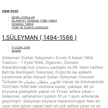
VIEW POST
GENEL KONULAR
İSLAMIYET SONRASI TÜRK TARIHI
OSMANLI TARIHI
TÜRK VE DÜNYA LIDERLERI
1.SÜLEYMAN ( 1494-1566 )
11 OCAK 2019
ADMIN
Süleyman (Sultan Süleyman-ı Evvel; 6 Kasım 1494,
Trabzon - 7 Eylül 1566, Zigetvar), Osmanlı
İmparatorluğu'nun onuncu padişahı ve 89. İslam halifesi.
Batı'da Muhteşem Süleyman, Doğu'da ise adaletli
yönetimine atfen Kanunî Sultan Süleyman (Osmanlı
Türkçesi ile قانونى سلطان سليمان‎) olarak da bilinmektedir.
1520'den 1566'daki ölümüne kadar, yaklaşık 46 yıl
boyunca padişahlık yapan ve 13 kez sefere çıkan I.
Süleyman, saltanatının toplam 10 yıl 1 ayını seferlerde
geçirmiştir. Süleyman böylece imparatorluğun hem en
uzun süre görev yapan hem en çok sefere çıkan ve en