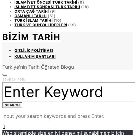
İSLAMIYET ÖNCESI TÜRK TARIHI
(9)
İSLAMIYET SONRASI TÜRK TARIHI
(18)
ORTA ÇAĞ TARIHI
(9)
OSMANLI TARIHI
(51)
TÜRK İSLAM TARIHI
(10)
TÜRK VE DÜNYA LIDERLERI
(19)
BIZIM TARIH
GIZLILIK POLITIKASI
KULLANIM ŞARTLARI
Türkiye'nin Tarih Öğreten Blogu
SEARCH FOR:
SEARCH
Input your search keywords and press Enter.
Web sitemizde size en iyi deneyimi sunabilmemiz için