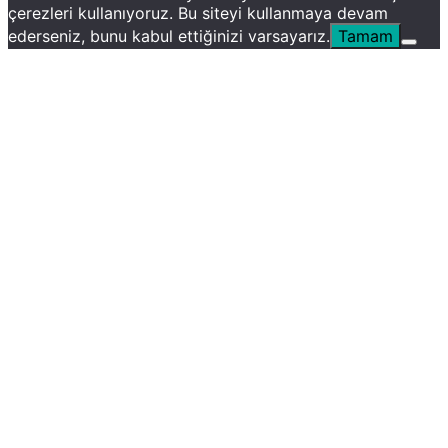
çerezleri kullanıyoruz. Bu siteyi kullanmaya devam
ederseniz, bunu kabul ettiğinizi varsayarız.
Tamam