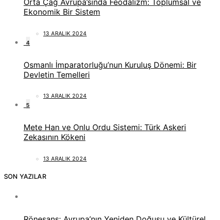
Orta Çağ Avrupa’sında Feodalizm: Toplumsal ve
Ekonomik Bir Sistem
13 ARALIK 2024
4
Osmanlı İmparatorluğu’nun Kuruluş Dönemi: Bir
Devletin Temelleri
13 ARALIK 2024
5
Mete Han ve Onlu Ordu Sistemi: Türk Askeri
Zekasının Kökeni
13 ARALIK 2024
SON YAZILAR
Rönesans: Avrupa’nın Yeniden Doğuşu ve Kültürel