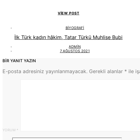
VIEW POST
BIYOGRAFI
İlk Türk kadın hâkim, Tatar Türkü Muhlise Bubi
ADMIN
7 AĞUSTOS 2021
BIR YANIT YAZIN
E-posta adresiniz yayınlanmayacak.
Gerekli alanlar
*
ile i
YORUM
*