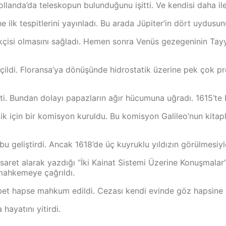
landa’da teleskopun bulunduğunu işitti. Ve kendisi daha ile
ilk tespitlerini yayınladı. Bu arada Jüpiter’in dört uydusunun
kçisi olmasını sağladı. Hemen sonra Venüs gezegeninin Tayyip
çildi. Floransa’ya dönüşünde hidrostatik üzerine pek çok pro
ti. Bundan dolayı papazların ağır hücumuna uğradı. 1615’te 
tkik için bir komisyon kuruldu. Bu komisyon Galileo’nun kit
u geliştirdi. Ancak 1618’de üç kuyruklu yıldızın görülmesiyl
aret alarak yazdığı “İki Kainat Sistemi Üzerine Konuşmalar”
 mahkemeye çağrıldı.
bet hapse mahkum edildi. Cezası kendi evinde göz hapsine ç
hayatını yitirdi.