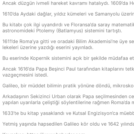
Ancak düzgün ivmeli hareket kavramı hatalıydı. 1609’da Hol
1610’da Aydaki dağlar, yıldız kümeleri ve Samanyolu üzerine 
Bu kitabı çok ilgi uyandırdı ve Floransa’da saray matemati
astronomideki Ptolemy (Batlamyus) sistemini tartıştı.
1611’de Roma’ya gitti ve oradaki Bilim Akademisi’ne üye se
lekeleri üzerine yazdığı eserini yayınladı.
Bu eserinde Kopernik sistemini açık bir şekilde müdafaa et
Ancak 1616’da Papa Beşinci Paul tarafından kitaplarını te
vazgeçmesini istedi.
Galileo, bir müddet bilimin pratik yönüne döndü, mikroskob
Arkadaşının Sekizinci Urban olarak Papa seçilmesinden ces
yapılan uyarılarla çeliştiği söylentilerine rağmen Roma’da
1633’te bu kitap yasaklandı ve Kutsal Engizisyon’ca müeb
Yetmiş yaşında hapsedilen Galileo kör oldu ve 1642 yılında 