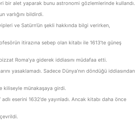
ri bir alet yaparak bunu astronomi gözlemlerinde kullandı.
 varlığını bildirdi.
leri ve Satürn’ün şekli hakkında bilgi verirken,
fesörün itirazına sebep olan kitabı ile 1613’te güneş
bizzat Roma’ya giderek iddiasını müdafaa etti.
aplarını yasaklamadı. Sadece Dünya’nın döndüğü iddiasından
e kiliseyle münakaşaya girdi.
 adlı eserini 1632’de yayınladı. Ancak kitabı daha önce
evrildi.