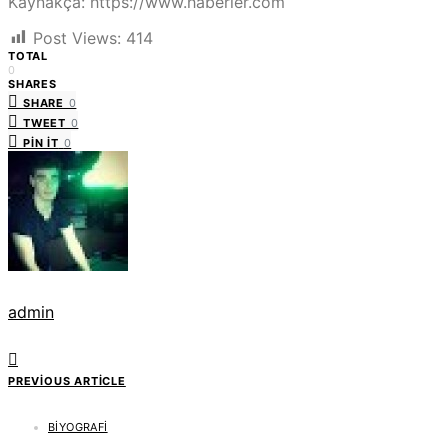
Kaynakça: https://www.haberler.com
Post Views:
414
TOTAL
0
SHARES
SHARE
0
TWEET
0
PIN IT
0
admin
PREVIOUS ARTICLE
BIYOGRAFI