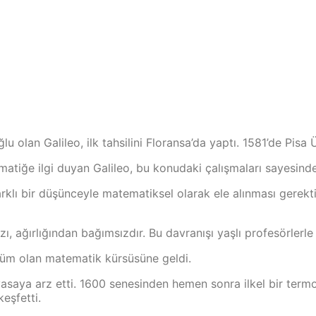
u olan Galileo, ilk tahsilini Floransa’da yaptı. 1581’de Pisa Ü
matiğe ilgi duyan Galileo, bu konudaki çalışmaları sayesinde
arklı bir düşünceyle matematiksel olarak ele alınması gerekti
ızı, ağırlığından bağımsızdır. Bu davranışı yaşlı profesörle
ölüm olan matematik kürsüsüne geldi.
iyasaya arz etti. 1600 senesinden hemen sonra ilkel bir term
eşfetti.