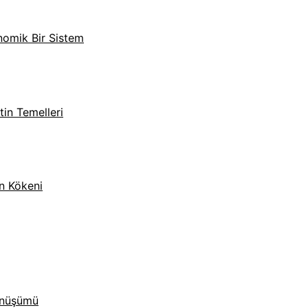
nomik Bir Sistem
in Temelleri
n Kökeni
önüşümü