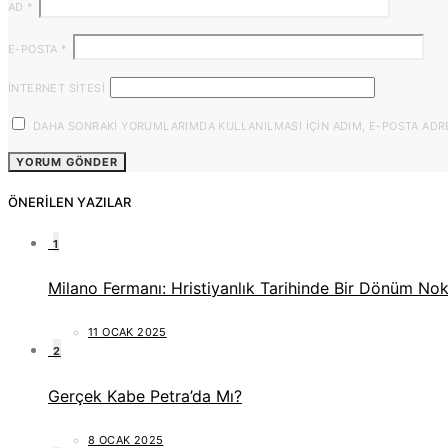
AD
*
E-POSTA
*
İNTERNET SITESI
DAHA SONRAKI YORUMLARIMDA KULLANILMASI IÇIN ADIM, E-POSTA ADRES
ÖNERILEN YAZILAR
1
Milano Fermanı: Hristiyanlık Tarihinde Bir Dönüm Nok
11 OCAK 2025
2
Gerçek Kabe Petra’da Mı?
8 OCAK 2025