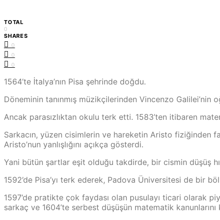
TOTAL
0
SHARES
0
0
0
1564’te İtalya’nın Pisa şehrinde doğdu.
Dönemi­nin tanınmış müzikçilerinden Vincenzo Galile­i’nin oğl
Ancak parasızlıktan okulu terk etti. 1583’ten itibaren mate
Sarkacın, yüzen cisimlerin ve hareketin Aristo fiziğinden f
Aristo’nun yanlışlığını açıkça gösterdi.
Yani bütün şartlar eşit olduğu takdirde, bir cismin düşüş h
1592’de Pisa’yı terk ederek, Padova Üniversitesi de bir b
1597’de pratikte çok faydası olan pusulayı ticari olarak p
sarkaç ve 1604’te serbest düşüşün matematik kanunlarını k