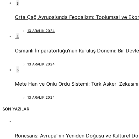
3
Orta Çağ Avrupa’sında Feodalizm: Toplumsal ve Eko
13 ARALIK 2024
4
Osmanlı İmparatorluğu’nun Kuruluş Dönemi: Bir Devlet
13 ARALIK 2024
5
Mete Han ve Onlu Ordu Sistemi: Türk Askeri Zekasını
13 ARALIK 2024
SON YAZILAR
Rönesans: Avrupa’nın Yeniden Doğuşu ve Kültürel D