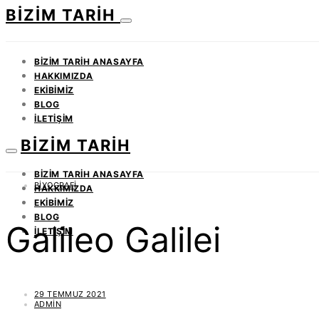
BIZIM TARIH
BIZIM TARIH ANASAYFA
HAKKIMIZDA
EKIBIMIZ
BLOG
İLETIŞIM
BIZIM TARIH
BIZIM TARIH ANASAYFA
BIYOGRAFI
HAKKIMIZDA
EKIBIMIZ
BLOG
Galileo Galilei
İLETIŞIM
29 TEMMUZ 2021
ADMIN