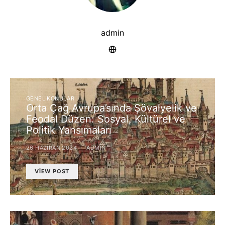
admin
GENEL KONULAR
Orta Çağ Avrupa’sında Şövalyelik ve
Feodal Düzen: Sosyal, Kültürel ve
Politik Yansımaları
26 HAZIRAN 2024
ADMIN
VIEW POST