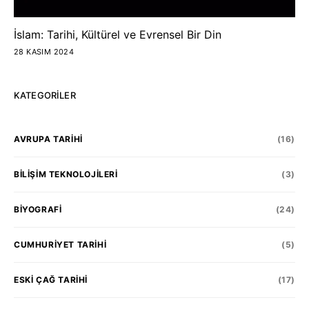
İslam: Tarihi, Kültürel ve Evrensel Bir Din
28 KASIM 2024
KATEGORILER
AVRUPA TARIHI
(16)
BILIŞIM TEKNOLOJILERI
(3)
BIYOGRAFI
(24)
CUMHURIYET TARIHI
(5)
ESKI ÇAĞ TARIHI
(17)