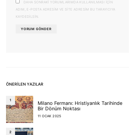
DAHA SONRAKI YORUMLARIMDA KULLANILMASI IÇIN
ADIM, E-POSTA ADRESIM VE SITE ADRESIM BU TARAYICIYA
KAYDEDILSIN.
ÖNERILEN YAZILAR
1
Milano Fermanı: Hristiyanlık Tarihinde
Bir Dönüm Noktası
11 OCAK 2025
2