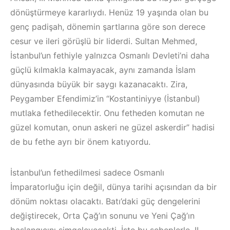
dönüştürmeye kararlıydı. Henüz 19 yaşında olan bu
genç padişah, dönemin şartlarına göre son derece
cesur ve ileri görüşlü bir liderdi. Sultan Mehmed,
İstanbul’un fethiyle yalnızca Osmanlı Devleti’ni daha
güçlü kılmakla kalmayacak, aynı zamanda İslam
dünyasında büyük bir saygı kazanacaktı. Zira,
Peygamber Efendimiz’in “Kostantiniyye (İstanbul)
mutlaka fethedilecektir. Onu fetheden komutan ne
güzel komutan, onun askeri ne güzel askerdir” hadisi
de bu fethe ayrı bir önem katıyordu.
İstanbul’un fethedilmesi sadece Osmanlı
İmparatorluğu için değil, dünya tarihi açısından da bir
dönüm noktası olacaktı. Batı’daki güç dengelerini
değiştirecek, Orta Çağ’ın sonunu ve Yeni Çağ’ın
başlangıcını simgeleyecekti. İşte bu sebeplerle, II.