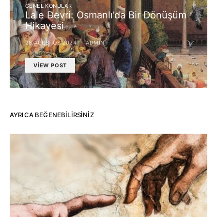
GENEL KONULAR
Lale Devri: Osmanlı’da Bir Dönüşüm
Hikayesi
28 AĞUSTOS 2024
ADMIN
VIEW POST
AYRICA BEĞENEBILIRSINIZ