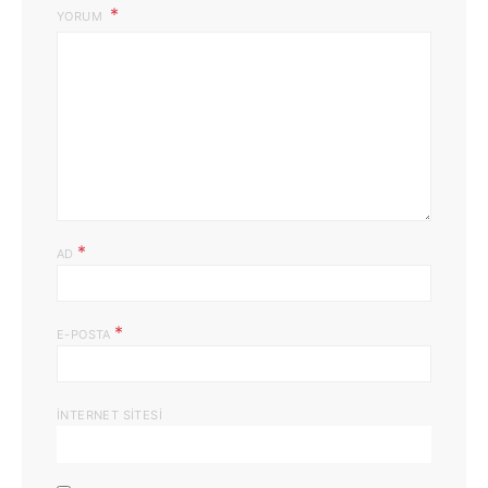
YORUM
*
AD
*
E-POSTA
İNTERNET SITESI