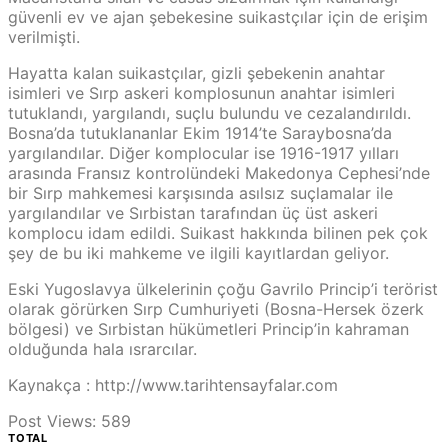
güvenli ev ve ajan şebekesine suikastçılar için de erişim
verilmişti.
Hayatta kalan suikastçılar, gizli şebekenin anahtar
isimleri ve Sırp askeri komplosunun anahtar isimleri
tutuklandı, yargılandı, suçlu bulundu ve cezalandırıldı.
Bosna’da tutuklananlar Ekim 1914’te Saraybosna’da
yargılandılar. Diğer komplocular ise 1916-1917 yılları
arasında Fransız kontrolündeki Makedonya Cephesi’nde
bir Sırp mahkemesi karşısında asılsız suçlamalar ile
yargılandılar ve Sırbistan tarafından üç üst askeri
komplocu idam edildi. Suikast hakkında bilinen pek çok
şey de bu iki mahkeme ve ilgili kayıtlardan geliyor.
Eski Yugoslavya ülkelerinin çoğu Gavrilo Princip’i terörist
olarak görürken Sırp Cumhuriyeti (Bosna-Hersek özerk
bölgesi) ve Sırbistan hükümetleri Princip’in kahraman
olduğunda hala ısrarcılar.
Kaynakça : http://www.tarihtensayfalar.com
Post Views:
589
TOTAL