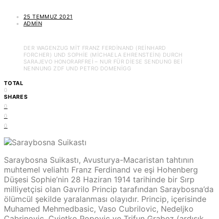
25 TEMMUZ 2021
ADMIN
DER WAGENZUG MIT FRANZ FERDINAND (REINHARD
FORCHER) UND SOPHIE (MICHAELA EHRENSTEIN) DURCH
SARAJEVO HONORARFREI – NUR FÜR DIESE SENDUNG BEI
NENNUNG ZDF UND PETRO DOMENIGG
TOTAL
0
SHARES
0
0
0
Saraybosna Suikastı, Avusturya-Macaristan tahtının
muhtemel veliahtı Franz Ferdinand ve eşi Hohenberg
Düşesi Sophie’nin 28 Haziran 1914 tarihinde bir Sırp
milliyetçisi olan Gavrilo Princip tarafından Saraybosna’da
ölümcül şekilde yaralanması olayıdır. Princip, içerisinde
Muhamed Mehmedbasic, Vaso Cubrilovic, Nedeljko
Cabrinovic, Cvjetko Popovic ve Trifun Grabez (ardışık