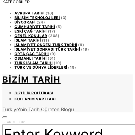
KATEGORILER
AVRUPA TARIHI
(16)
BILIŞIM TEKNOLOJILERI
(3)
BIYOGRAFI
(24)
CUMHURIYET TARIHI
(5)
ESKI ÇAĞ TARIHI
(17)
GENEL KONULAR
(268)
İSLAM TARIHI
(11)
İSLAMIYET ÖNCESI TÜRK TARIHI
(9)
İSLAMIYET SONRASI TÜRK TARIHI
(18)
ORTA ÇAĞ TARIHI
(9)
OSMANLI TARIHI
(51)
TÜRK İSLAM TARIHI
(10)
TÜRK VE DÜNYA LIDERLERI
(19)
BIZIM TARIH
GIZLILIK POLITIKASI
KULLANIM ŞARTLARI
Türkiye'nin Tarih Öğreten Blogu
SEARCH FOR: