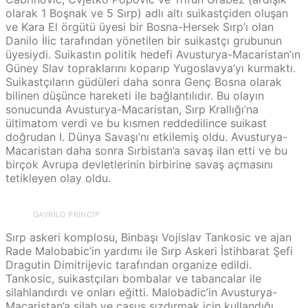
olarak 1 Boşnak ve 5 Sırp) adlı altı suikastçiden oluşan
ve Kara El örgütü üyesi bir Bosna-Hersek Sırp’ı olan
Danilo İlic tarafından yönetilen bir suikastçı grubunun
üyesiydi. Suikastın politik hedefi Avusturya-Macaristan’ın
Güney Slav topraklarını koparıp Yugoslavya’yı kurmaktı.
Suikastçıların güdüleri daha sonra Genç Bosna olarak
bilinen düşünce hareketi ile bağlantılıdır. Bu olayın
sonucunda Avusturya-Macaristan, Sırp Krallığı’na
ültimatom verdi ve bu kısmen reddedilince suikast
doğrudan I. Dünya Savaşı’nı etkilemiş oldu. Avusturya-
Macaristan daha sonra Sırbistan’a savaş ilan etti ve bu
birçok Avrupa devletlerinin birbirine savaş açmasını
tetikleyen olay oldu.
GAVRILO PRINCIP
Sırp askeri komplosu, Binbaşı Vojislav Tankosic ve ajan
Rade Malobabic’in yardımı ile Sırp Askeri İstihbarat Şefi
Dragutin Dimitrijevic tarafından organize edildi.
Tankosic, suikastçıları bombalar ve tabancalar ile
silahlandırdı ve onları eğitti. Malobadic’in Avusturya-
Macaristan’a silah ve casus sızdırmak için kullandığı