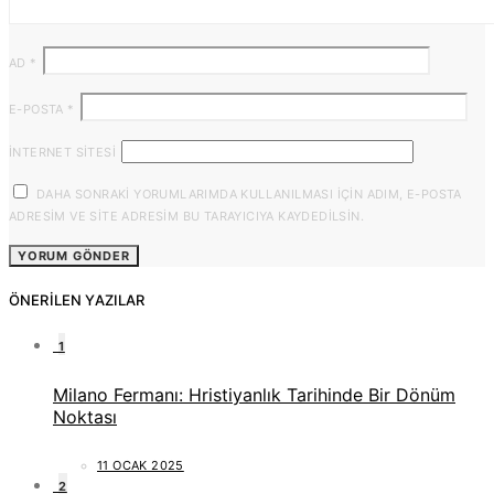
AD
*
E-POSTA
*
İNTERNET SITESI
DAHA SONRAKI YORUMLARIMDA KULLANILMASI IÇIN ADIM, E-POSTA
ADRESIM VE SITE ADRESIM BU TARAYICIYA KAYDEDILSIN.
ÖNERILEN YAZILAR
1
Milano Fermanı: Hristiyanlık Tarihinde Bir Dönüm
Noktası
11 OCAK 2025
2