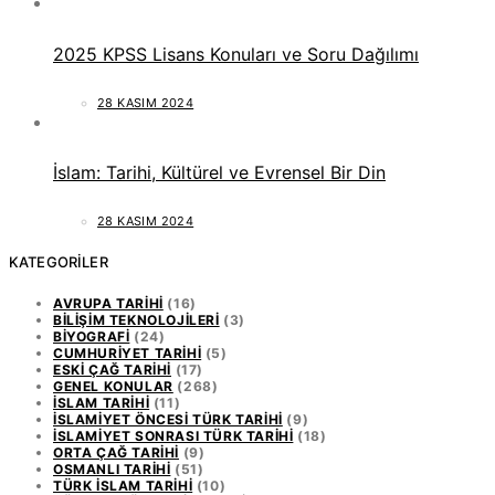
2025 KPSS Lisans Konuları ve Soru Dağılımı
28 KASIM 2024
İslam: Tarihi, Kültürel ve Evrensel Bir Din
28 KASIM 2024
KATEGORILER
AVRUPA TARIHI
(16)
BILIŞIM TEKNOLOJILERI
(3)
BIYOGRAFI
(24)
CUMHURIYET TARIHI
(5)
ESKI ÇAĞ TARIHI
(17)
GENEL KONULAR
(268)
İSLAM TARIHI
(11)
İSLAMIYET ÖNCESI TÜRK TARIHI
(9)
İSLAMIYET SONRASI TÜRK TARIHI
(18)
ORTA ÇAĞ TARIHI
(9)
OSMANLI TARIHI
(51)
TÜRK İSLAM TARIHI
(10)