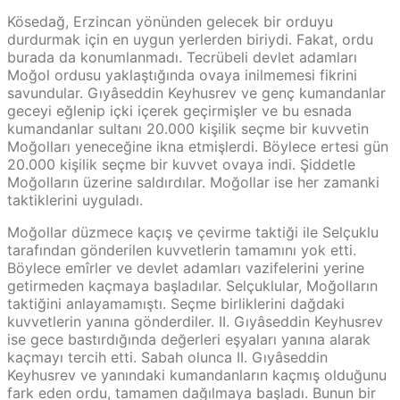
Kösedağ, Erzincan yönünden gelecek bir orduyu
durdurmak için en uygun yerlerden biriydi. Fakat, ordu
burada da konumlanmadı. Tecrübeli devlet adamları
Moğol ordusu yaklaştığında ovaya inilmemesi fikrini
savundular. Gıyâseddin Keyhusrev ve genç kumandanlar
geceyi eğlenip içki içerek geçirmişler ve bu esnada
kumandanlar sultanı 20.000 kişilik seçme bir kuvvetin
Moğolları yeneceğine ikna etmişlerdi. Böylece ertesi gün
20.000 kişilik seçme bir kuvvet ovaya indi. Şiddetle
Moğolların üzerine saldırdılar. Moğollar ise her zamanki
taktiklerini uyguladı.
Moğollar düzmece kaçış ve çevirme taktiği ile Selçuklu
tarafından gönderilen kuvvetlerin tamamını yok etti.
Böylece emîrler ve devlet adamları vazifelerini yerine
getirmeden kaçmaya başladılar. Selçuklular, Moğolların
taktiğini anlayamamıştı. Seçme birliklerini dağdaki
kuvvetlerin yanına gönderdiler. II. Gıyâseddin Keyhusrev
ise gece bastırdığında değerleri eşyaları yanına alarak
kaçmayı tercih etti. Sabah olunca II. Gıyâseddin
Keyhusrev ve yanındaki kumandanların kaçmış olduğunu
fark eden ordu, tamamen dağılmaya başladı. Bunun bir