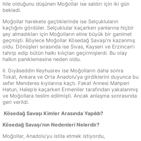
hile olduğunu düşünen Moğollar ise saldırı için iki gün
bekledi.
Moğollar harekete geçtiklerinde ise Selçukluların
kaçtığını gördüler. Selçuklular kaçarken yanlarına hiçbir
şey almadıkları için Moğolların eline büyük bir ganimet
geçmişti. Böylece Moğollar Kösedağ Savaşı’nı kazanmış
oldu. Dönüşleri sırasında ise Sivas, Kayseri ve Erzincan’ı
tahrip edip bütün halkı kılıçtan geçirmişlerdi. Bu olay
halkın paniklemesine neden oldu.
II. Gıyâseddin Keyhusrev ise Moğolların daha sonra
Tokat, Ankara ve Orta Anadolu’ya girdiklerini duyunca bu
sefer Menderes kıyılarına kaçtı. Fakat Annesi Mahperi
Hatun, Halep’e kaçarken Ermeniler tarafından yakalanmış
ve Moğollara teslim edilmişti. Ancak anlaşma sonrasında
geri verildi.
Kösedağ Savaşı Kimler Arasında Yapıldı?
Kösedağ Savaşı’nın Nedenleri Nelerdir?
Moğollar, Anadolu’yu istila etmek istiyordu,