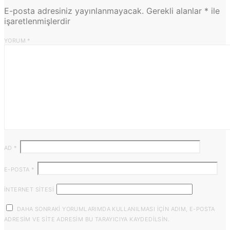
E-posta adresiniz yayınlanmayacak.
Gerekli alanlar
*
ile
işaretlenmişlerdir
YORUM
*
AD
*
E-POSTA
*
İNTERNET SITESI
DAHA SONRAKI YORUMLARIMDA KULLANILMASI IÇIN ADIM, E-POSTA
ADRESIM VE SITE ADRESIM BU TARAYICIYA KAYDEDILSIN.