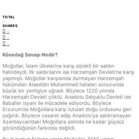
TOTAL
0
SHARES
0
0
0
Kösedağ Savaşı Nedir?
Moğollar, İslam ülkelerine karşı sürekli bir saldırı
halindeydi. İlk saldırılarını ise Harzemşah Devleti’ne karşı
yapmıştı. Moğollar karşısında durmayan Harzemşah
hükümdarı Alaeddin Muhammed hataları sonucunda
büyük bir yenilgiye uğradı. Böylece 1220 yılında
Harzemşah Devleti çöktü. Anadolu Selçuklu Devleti ise
Babaîler isyanı ile mücadele ediyordu. Böylece
Erzurum’da Moğollara karşı tutulan doğu ordusunu geri
çağırdı. Böylece cesaret edip Anadolu’ya saldıramayan
Azerbaycan’daki Moğollara aslında ne kadar güçsüz
göründüğünün farkında değildi.
Bu durumun farkına varan Moğollar, 1242 yılının