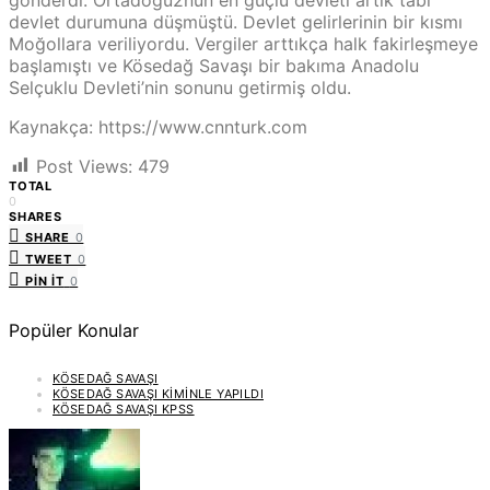
devlet durumuna düşmüştü. Devlet gelirlerinin bir kısmı
Moğollara veriliyordu. Vergiler arttıkça halk fakirleşmeye
başlamıştı ve Kösedağ Savaşı bir bakıma Anadolu
Selçuklu Devleti’nin sonunu getirmiş oldu.
Kaynakça: https://www.cnnturk.com
Post Views:
479
TOTAL
0
SHARES
SHARE
0
TWEET
0
PIN IT
0
Popüler Konular
KÖSEDAĞ SAVAŞI
KÖSEDAĞ SAVAŞI KIMINLE YAPILDI
KÖSEDAĞ SAVAŞI KPSS