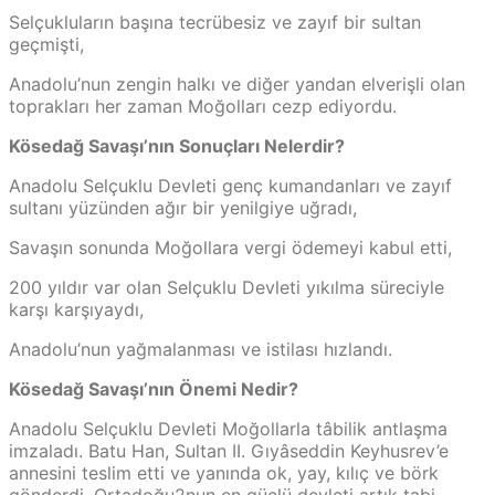
Selçukluların başına tecrübesiz ve zayıf bir sultan
geçmişti,
Anadolu’nun zengin halkı ve diğer yandan elverişli olan
toprakları her zaman Moğolları cezp ediyordu.
Kösedağ Savaşı’nın Sonuçları Nelerdir?
Anadolu Selçuklu Devleti genç kumandanları ve zayıf
sultanı yüzünden ağır bir yenilgiye uğradı,
Savaşın sonunda Moğollara vergi ödemeyi kabul etti,
200 yıldır var olan Selçuklu Devleti yıkılma süreciyle
karşı karşıyaydı,
Anadolu’nun yağmalanması ve istilası hızlandı.
Kösedağ Savaşı’nın Önemi Nedir?
Anadolu Selçuklu Devleti Moğollarla tâbilik antlaşma
imzaladı. Batu Han, Sultan II. Gıyâseddin Keyhusrev’e
annesini teslim etti ve yanında ok, yay, kılıç ve börk
gönderdi. Ortadoğu2nun en güçlü devleti artık tabi