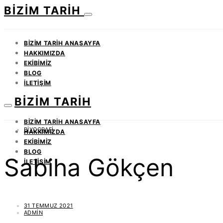
BIZIM TARIH
BIZIM TARIH ANASAYFA
HAKKIMIZDA
EKIBIMIZ
BLOG
İLETIŞIM
BIZIM TARIH
BIZIM TARIH ANASAYFA
BIYOGRAFI
HAKKIMIZDA
EKIBIMIZ
BLOG
Sabiha Gökçen
İLETIŞIM
31 TEMMUZ 2021
ADMIN