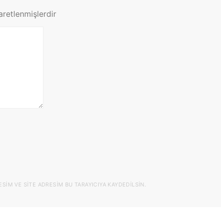
şaretlenmişlerdir
IM VE SITE ADRESIM BU TARAYICIYA KAYDEDILSIN.