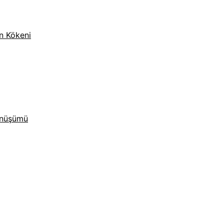
n Kökeni
önüşümü