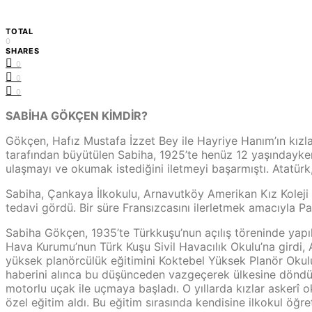
TOTAL
0
SHARES
0
0
0
SABİHA GÖKÇEN KİMDİR?
Gökçen, Hafız Mustafa İzzet Bey ile Hayriye Hanım’ın kız
tarafından büyütülen Sabiha, 1925’te henüz 12 yaşındayke
ulaşmayı ve okumak istediğini iletmeyi başarmıştı. Atatürk
Sabiha, Çankaya İlkokulu, Arnavutköy Amerikan Kız Koleji 
tedavi gördü. Bir süre Fransızcasını ilerletmek amacıyla 
Sabiha Gökçen, 1935’te Türkkuşu’nun açılış töreninde yapıl
Hava Kurumu’nun Türk Kuşu Sivil Havacılık Okulu’na girdi, A
yüksek planörcülük eğitimini Koktebel Yüksek Planör Okul
haberini alınca bu düşünceden vazgeçerek ülkesine döndü. 
motorlu uçak ile uçmaya başladı. O yıllarda kızlar askerî 
özel eğitim aldı. Bu eğitim sırasında kendisine ilkokul öğr