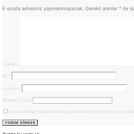
E-posta adresiniz yayınlanmayacak.
Gerekli alanlar
*
ile i
YORUM
*
AD
*
E-POSTA
*
İNTERNET SITESI
DAHA SONRAKI YORUMLARIMDA KULLANILMASI IÇIN ADIM, E-POSTA ADRES