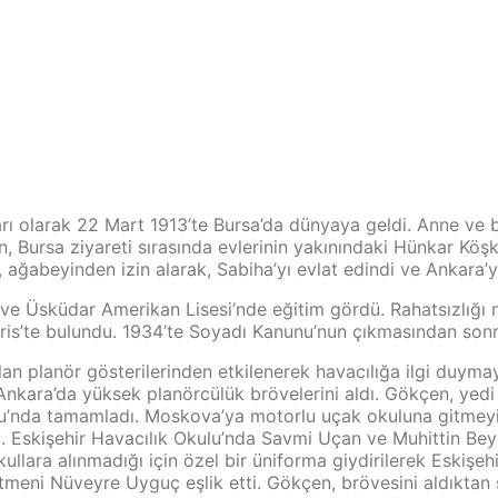
ları olarak 22 Mart 1913’te Bursa’da dünyaya geldi. Anne v
n, Bursa ziyareti sırasında evlerinin yakınındaki Hünkar K
, ağabeyinden izin alarak, Sabiha’yı evlat edindi ve Ankara’
ve Üsküdar Amerikan Lisesi’nde eğitim gördü. Rahatsızlığı 
Paris’te bulundu. 1934’te Soyadı Kanunu’nun çıkmasından son
an planör gösterilerinden etkilenerek havacılığa ilgi duymay
nkara’da yüksek planörcülük brövelerini aldı. Gökçen, yedi e
u’nda tamamladı. Moskova’ya motorlu uçak okuluna gitmeyi 
Eskişehir Havacılık Okulu’nda Savmi Uçan ve Muhittin Bey’d
okullara alınmadığı için özel bir üniforma giydirilerek Esk
etmeni Nüveyre Uyguç eşlik etti. Gökçen, brövesini aldıktan s