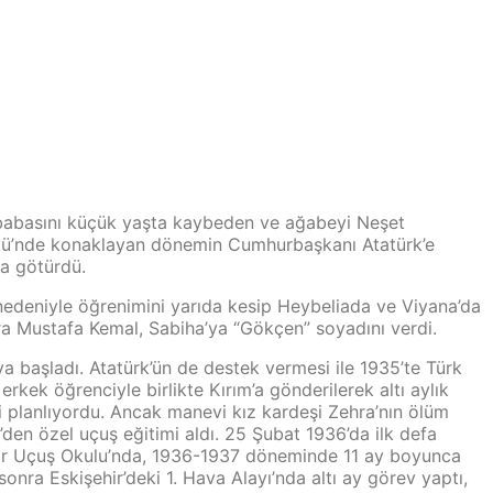
e babasını küçük yaşta kaybeden ve ağabeyi Neşet
öşkü’nde konaklayan dönemin Cumhurbaşkanı Atatürk’e
ya götürdü.
nedeniyle öğrenimini yarıda kesip Heybeliada ve Viyana’da
ra Mustafa Kemal, Sabiha’ya “Gökçen” soyadını verdi.
a başladı. Atatürk’ün de destek vermesi ile 1935’te Türk
rkek öğrenciyle birlikte Kırım’a gönderilerek altı aylık
planlıyordu. Ancak manevi kız kardeşi Zehra’nın ölüm
en özel uçuş eğitimi aldı. 25 Şubat 1936’da ilk defa
işehir Uçuş Okulu’nda, 1936-1937 döneminde 11 ay boyunca
onra Eskişehir’deki 1. Hava Alayı’nda altı ay görev yaptı,