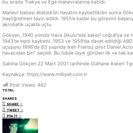
bu sırada Trakya ve Ege manevralarına katıldı.
Manevi babası Atatürk’ün hayatını kaybettikten sonra Gökç
başöğretmen tayin edildi. 1955’e kadar bu görevini başar
akrobatik uçakla uçtu.
Gökçen, 1940 yılında Hava Okulu’nda askerî coğrafya ve t
1943’te eşini kaybetti. 1953 ve 1959’da davet edildiği AB
uçuşunu 1996’da 83 yaşında iken Fransız pilot Daniel Act
havacıdan biri” seçildi. Bu ödüle layık görülen ilk ve tek k
Sabiha Gökçen 22 Mart 2001 tarihinde Gülhane Askerî Tıp 
Kaynakça: https://www.milliyet.com.tr
Post Views:
482
TOTAL
0
SHARES
SHARE
0
TWEET
0
PIN IT
0