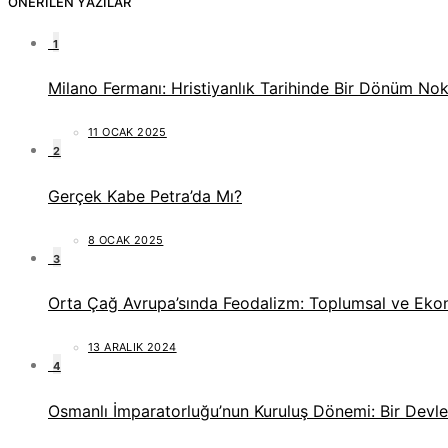
ÖNERILEN YAZILAR
1
Milano Fermanı: Hristiyanlık Tarihinde Bir Dönüm Nok
11 OCAK 2025
2
Gerçek Kabe Petra’da Mı?
8 OCAK 2025
3
Orta Çağ Avrupa’sında Feodalizm: Toplumsal ve Eko
13 ARALIK 2024
4
Osmanlı İmparatorluğu’nun Kuruluş Dönemi: Bir Devlet